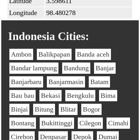
Latitude
3.598611
Longitude
98.480278
Indonesia Cities:
Ambon
Balikpapan
Banda aceh
Bandar lampung
Bandung
Banjar
Banjarbaru
Banjarmasin
Batam
Bau bau
Bekasi
Bengkulu
Bima
Binjai
Bitung
Blitar
Bogor
Bontang
Bukittinggi
Cilegon
Cimahi
Cirebon
Denpasar
Depok
Dumai