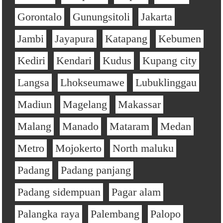
Gorontalo
Gunungsitoli
Jakarta
Jambi
Jayapura
Katapang
Kebumen
Kediri
Kendari
Kudus
Kupang city
Langsa
Lhokseumawe
Lubuklinggau
Madiun
Magelang
Makassar
Malang
Manado
Mataram
Medan
Metro
Mojokerto
North maluku
Padang
Padang panjang
Padang sidempuan
Pagar alam
Palangka raya
Palembang
Palopo