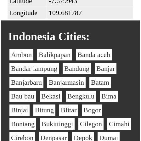
Latitude
-7.679943
Longitude
109.681787
Indonesia Cities:
Ambon
Balikpapan
Banda aceh
Bandar lampung
Bandung
Banjar
Banjarbaru
Banjarmasin
Batam
Bau bau
Bekasi
Bengkulu
Bima
Binjai
Bitung
Blitar
Bogor
Bontang
Bukittinggi
Cilegon
Cimahi
Cirebon
Denpasar
Depok
Dumai