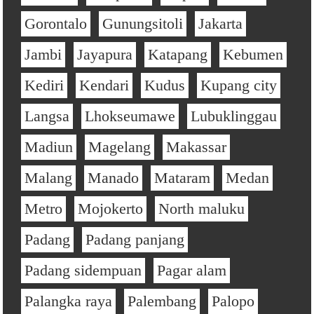
Gorontalo
Gunungsitoli
Jakarta
Jambi
Jayapura
Katapang
Kebumen
Kediri
Kendari
Kudus
Kupang city
Langsa
Lhokseumawe
Lubuklinggau
Madiun
Magelang
Makassar
Malang
Manado
Mataram
Medan
Metro
Mojokerto
North maluku
Padang
Padang panjang
Padang sidempuan
Pagar alam
Palangka raya
Palembang
Palopo