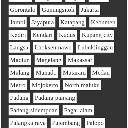
Gorontalo
Gunungsitoli
Jakarta
Jambi
Jayapura
Katapang
Kebumen
Kediri
Kendari
Kudus
Kupang city
Langsa
Lhokseumawe
Lubuklinggau
Madiun
Magelang
Makassar
Malang
Manado
Mataram
Medan
Metro
Mojokerto
North maluku
Padang
Padang panjang
Padang sidempuan
Pagar alam
Palangka raya
Palembang
Palopo