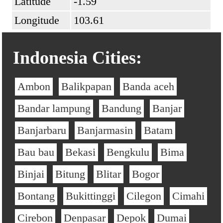
Latitude
-1.59
Longitude
103.61
Indonesia Cities:
Ambon
Balikpapan
Banda aceh
Bandar lampung
Bandung
Banjar
Banjarbaru
Banjarmasin
Batam
Bau bau
Bekasi
Bengkulu
Bima
Binjai
Bitung
Blitar
Bogor
Bontang
Bukittinggi
Cilegon
Cimahi
Cirebon
Denpasar
Depok
Dumai